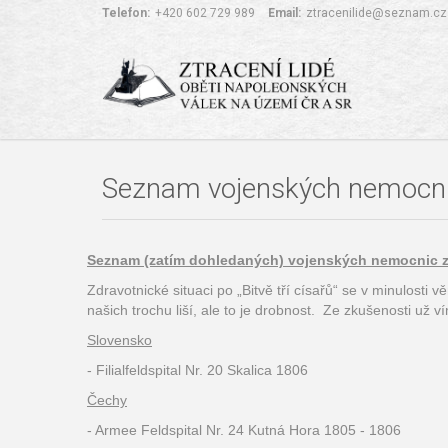
Telefon:
+420 602 729 989
Email:
ztracenilide@seznam.cz
Seznam vojenských nemocnic
Seznam (zatím dohledaných) vojenských nemocnic z 
Zdravotnické situaci po „Bitvě tří císařů“ se v minulosti
našich trochu liší, ale to je drobnost. Ze zkušenosti už v
Slovensko
- Filialfeldspital Nr. 20 Skalica 1806
Čechy
- Armee Feldspital Nr. 24 Kutná Hora 1805 - 1806