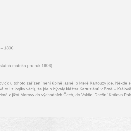
5 – 1806
ostatná matrika pro rok 1806)
ic): u tohoto zařízení není úplně jasné, o které Kartouzy jde. Někde se
to i z logiky věci), že jde o bývalý klášter Kartuziánů v Brně – Králo
 zimě z jižní Moravy do východních Čech, do Valdic. Dnešní Královo P