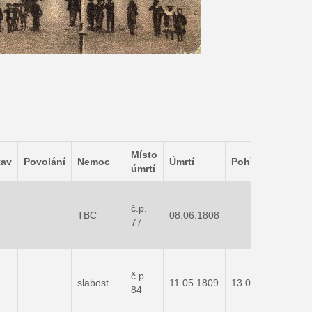
Místo
tav
Povolání
Nemoc
Úmrtí
Pohřeb
Zaj
úmrtí
č.p.
TBC
08.06.1808
77
č.p.
slabost
11.05.1809
13.05.1809
84