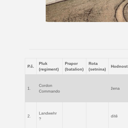
Pluk
Prapor
Rota
P.č.
Hodnost
(regiment)
(batalion)
(setnina)
Cordon
1.
žena
Commando
Landwehr
2.
dítě
?