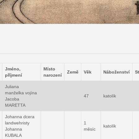
Jméno,
Místo
Země
Věk
Náboženství
S
příjmení
narození
Juliana
manželka vojína
47
katolík
Jacoba
MARETTA
Johanna dcera
landwehristy
1
katolík
Johanna
měsíc
KUBALA