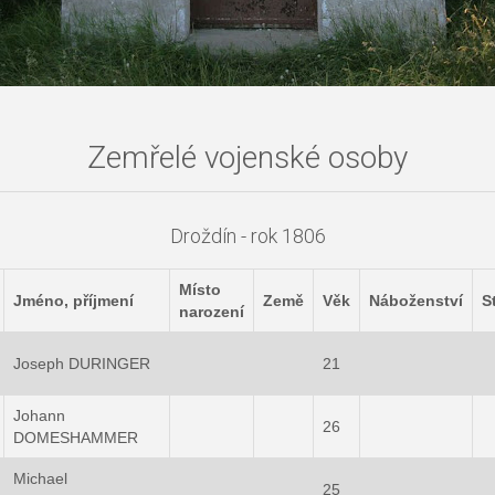
Zemřelé vojenské osoby
Droždín - rok 1806
Místo
Jméno, příjmení
Země
Věk
Náboženství
S
narození
Joseph DURINGER
21
Johann
26
DOMESHAMMER
Michael
25