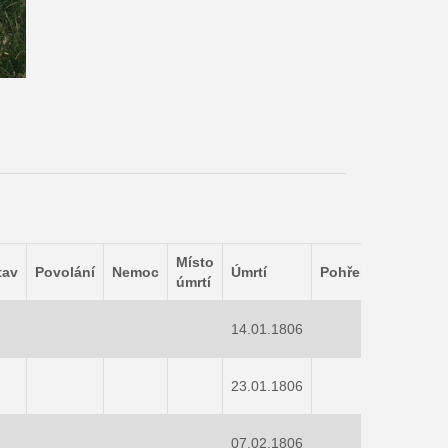
Místo
tav
Povolání
Nemoc
Úmrtí
Pohřeb
Zajímavo
úmrtí
14.01.1806
23.01.1806
07.02.1806