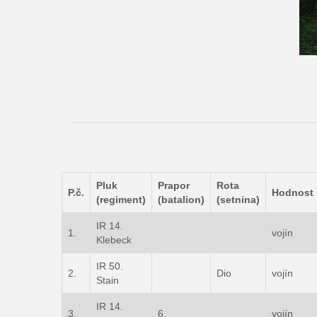
Pluk
Prapor
Rota
P.č.
Hodnost
(regiment)
(batalion)
(setnina)
IR 14.
1.
vojín
Klebeck
IR 50.
2.
Dio
vojín
Stain
IR 14.
3.
6.
vojín