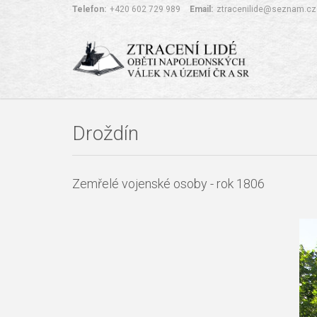
Telefon:
+420 602 729 989
Email:
ztracenilide@seznam.cz
Droždín
Zemřelé vojenské osoby - rok 1806