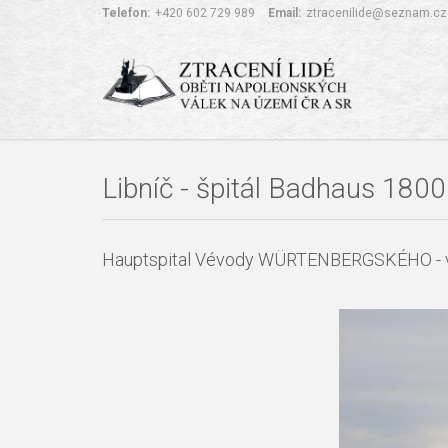
Telefon:
+420 602 729 989
Email:
ztracenilide@seznam.cz
Libníč - špitál Badhaus 1800
Hauptspital Vévody WÜRTENBERGSKÉHO - vl