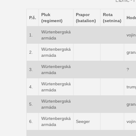
Pluk
Prapor
Rota
P.č.
Hod
(regiment)
(batalion)
(setnina)
Würtenbergská
1.
vojín
armáda
Würtenbergská
2.
gran
armáda
Würtenbergská
3.
?
armáda
Würtenbergská
4.
trum
armáda
Würtenbergská
5.
gran
armáda
Würtenbergská
6.
Seeger
vojín
armáda