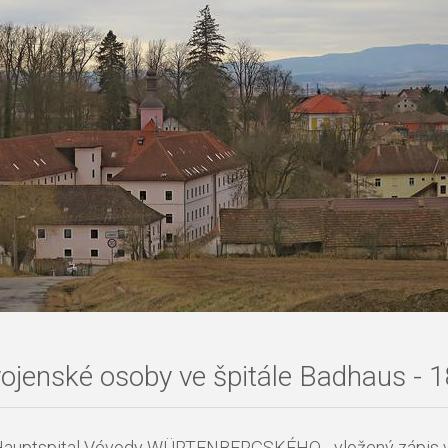
ojenské osoby ve špitále Badhaus -
 Hauptspital Vévody WÜRTENBERGSKÉHO - vložený zápis 