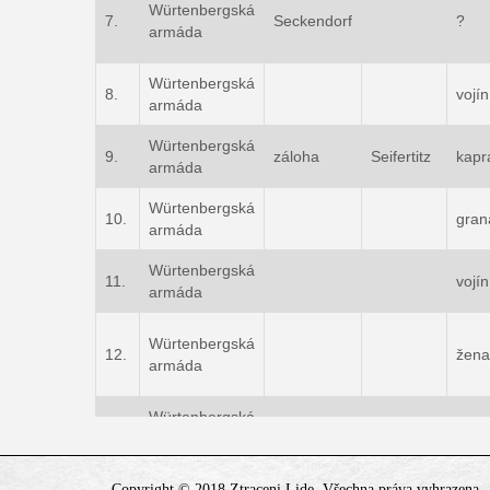
Würtenbergská
7.
Seckendorf
?
armáda
Würtenbergská
8.
vojín
armáda
Würtenbergská
9.
záloha
Seifertitz
kapr
armáda
Würtenbergská
10.
gran
armáda
Würtenbergská
11.
vojín
armáda
Würtenbergská
12.
žena
armáda
Würtenbergská
13.
vojín
armáda
Würtenbergská
Copyright © 2018 Ztraceni Lide. Všechna práva vyhrazena.