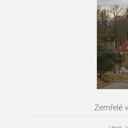
Zemřelé v
Libníč -