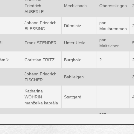
Friedrich
Mechichach
Oberesslingen
AUBERLE
Johann Friedrich
pan.
Dürmintz
BLESSING
Maulbremmen
pan.
ál
Franz STENDER
Unter Ursla
Maitzicher
átník
Christian FRITZ
Burgholz
?
Johann Friedrich
Bahlleigen
FISCHER
Katharina
WÖHRIN
Stuttgard
manželka kaprála
pan.
Friedrich RITTER
Pfassenhofen
Gaglinger
pan.