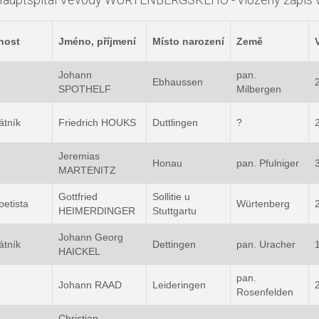
nost
Jméno, příjmení
Místo narození
Země
Johann
pan.
Ebhaussen
SPOTHELF
Milbergen
átník
Friedrich HOUKS
Duttlingen
?
Jeremias
Honau
pan. Pfulniger
MARTENITZ
Gottfried
Sollitie u
petista
Würtenberg
HEIMERDINGER
Stuttgartu
Johann Georg
átník
Dettingen
pan. Uracher
HAICKEL
pan.
Johann RAAD
Leideringen
Rosenfelden
Christian