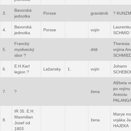
Bavorská
3.
Porsse
granátník
? KUNZ
jednotka
Bavorská
Laurentiu
4.
Porsse
vojín
jednotka
SCHMID 
Francký
Theresia
5.
myslivecký
dítě
vojína A
sbor ?
SCHMIE
E.H.Karl
Johann
6.
Lažansky
1.
vojín
legion ?
SCHEBO
Alžbeta 
po vojínu
7.
?
žena
Antoniu
PALANG
IR 35. E.H.
Marye ma
Maxmilian
8.
žena
vojáka J
Josef od
HAJEKA
1803