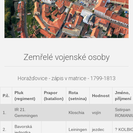
Zemřelé vojenské osoby
Horažďovice - zápis v matrice - 1799-1813
Pluk
Prapor
Rota
Jméno,
P.č.
Hodnost
(regiment)
(batalion)
(setnina)
příjmení
IR 21.
Sstirpan
1.
Kloschia
vojín
Gemmingen
ROMANI
Bavorská
2.
Leiningen
jezdec
? KOLBI
jednotka