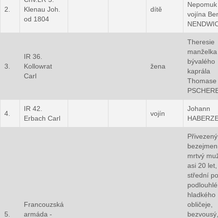
Nepomuk
2.
Klenau Joh.
dítě
vojína Be
od 1804
NENDWI
Theresie
manželka
IR 36.
bývalého
3.
Kollowrat
žena
kaprála
Carl
Thomase
PSCHER
IR 42.
Johann
4.
vojín
Erbach Carl
HABERZ
Přivezený
bezejmen
mrtvý muž
asi 20 let,
střední po
podlouhlé
hladkého
Francouzská
obličeje,
5.
armáda -
bezvousý