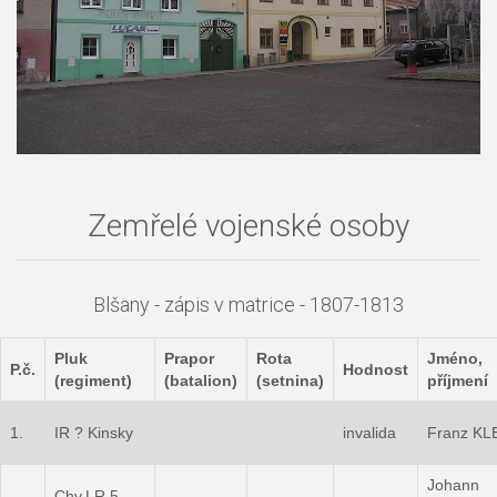
Zemřelé vojenské osoby
Blšany - zápis v matrice - 1807-1813
Pluk
Prapor
Rota
Jméno,
P.č.
Hodnost
(regiment)
(batalion)
(setnina)
příjmení
1.
IR ? Kinsky
invalida
Franz KL
Johann
Chv.LR 5.