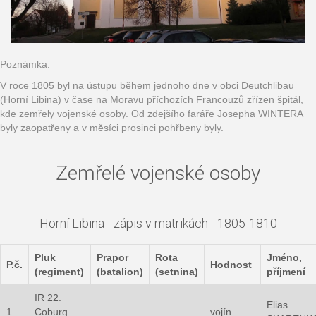
Poznámka:
V roce 1805 byl na ústupu během jednoho dne v obci Deutchlibau
(Horní Libina) v čase na Moravu příchozích Francouzů zřízen špitál,
kde zemřely vojenské osoby. Od zdejšího faráře Josepha WINTERA
byly zaopatřeny a v měsíci prosinci pohřbeny byly.
Zemřelé vojenské osoby
Horní Libina - zápis v matrikách - 1805-1810
Pluk
Prapor
Rota
Jméno,
P.č.
Hodnost
(regiment)
(batalion)
(setnina)
příjmení
IR 22.
Elias
1.
Coburg
vojín