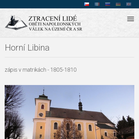
Tog
navi
Horní Libina
zápis v matrikách - 1805-1810