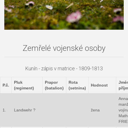
Zemřelé vojenské osoby
Kunín - zápis v matrice - 1809-1813
Pluk
Prapor
Rota
Jmé
P.č.
Hodnost
(regiment)
(batalion)
(setnina)
příj
Anna
manž
1.
Landwehr ?
žena
vojín
Math
FRI