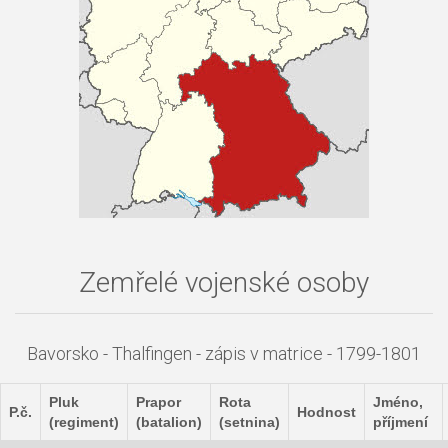
Zemřelé vojenské osoby
Bavorsko - Thalfingen - zápis v matrice - 1799-1801
Pluk
Prapor
Rota
Jméno,
P.č.
Hodnost
(regiment)
(batalion)
(setnina)
příjmení