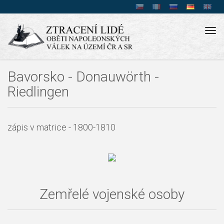
Tog
navi
Bavorsko - Donauwörth -
Riedlingen
zápis v matrice - 1800-1810
Zemřelé vojenské osoby