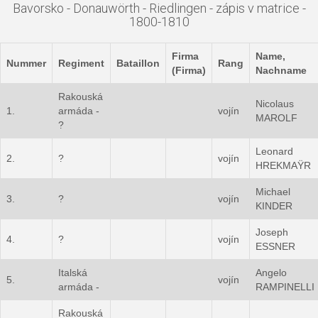
Bavorsko - Donauwörth - Riedlingen - zápis v matrice -
1800-1810
Firma
Name,
Nummer
Regiment
Bataillon
Rang
(Firma)
Nachname
Rakouská
Nicolaus
1.
armáda -
vojín
MAROLF
?
Leonard
2.
?
vojín
HREKMAŸR
Michael
3.
?
vojín
KINDER
Joseph
4.
?
vojín
ESSNER
Italská
Angelo
5.
vojín
armáda -
RAMPINELLI
Rakouská