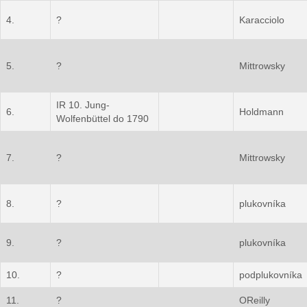
4.
?
Karacciolo
5.
?
Mittrowsky
IR 10. Jung-
6.
Holdmann
Wolfenbüttel do 1790
7.
?
Mittrowsky
8.
?
plukovníka
9.
?
plukovníka
10.
?
podplukovníka
11.
?
OReilly