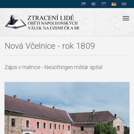
Tog
navi
Nová Včelnice - rok 1809
Zápis v matrice - Neüöttingen militär spital