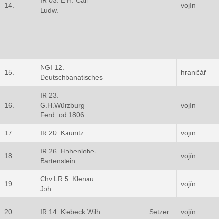
IR 03. E.H. Carl
14.
vojín
Ludw.
NGI 12.
15.
hraničář
Deutschbanatisches
IR 23.
16.
G.H.Würzburg
vojín
Ferd. od 1806
17.
IR 20. Kaunitz
vojín
IR 26. Hohenlohe-
18.
vojín
Bartenstein
Chv.LR 5. Klenau
19.
vojín
Joh.
20.
IR 14. Klebeck Wilh.
Setzer
vojín