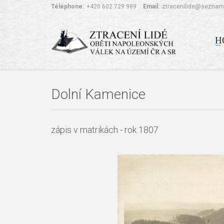
Téléphone:
+420 602 729 989
Email:
ztracenilide@seznam
H
Dolní Kamenice
zápis v matrikách - rok 1807