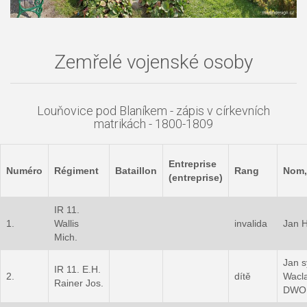
Zemřelé vojenské osoby
Louňovice pod Blaníkem - zápis v církevních
matrikách - 1800-1809
Entreprise
Numéro
Régiment
Bataillon
Rang
Nom,
(entreprise)
IR 11.
1.
Wallis
invalida
Jan 
Mich.
Jan s
IR 11. E.H.
2.
dítě
Wacl
Rainer Jos.
DWO