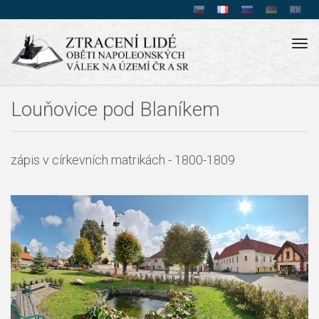
Tog
navi
Louňovice pod Blaníkem
zápis v církevních matrikách - 1800-1809