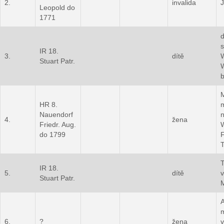
2.
invalida
Leopold do
1771
IR 18.
3.
dítě
W
Stuart Patr.
b
M
HR 8.
Nauendorf
4.
žena
Friedr. Aug.
do 1799
F
T
IR 18.
5.
dítě
v
Stuart Patr.
6.
?
žena
v