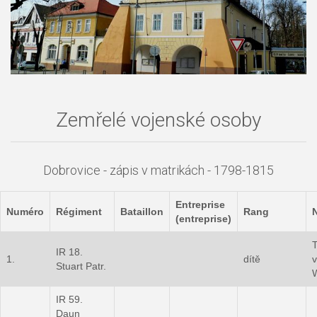
Zemřelé vojenské osoby
Dobrovice - zápis v matrikách - 1798-1815
Entreprise
Numéro
Régiment
Bataillon
Rang
(entreprise)
T
IR 18.
1.
dítě
v
Stuart Patr.
IR 59.
Daun