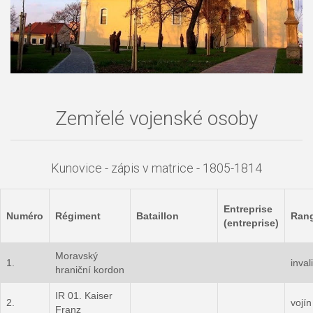
Zemřelé vojenské osoby
Kunovice - zápis v matrice - 1805-1814
Entreprise
Numéro
Régiment
Bataillon
Ran
(entreprise)
Moravský
1.
inval
hraniční kordon
IR 01. Kaiser
2.
vojín
Franz