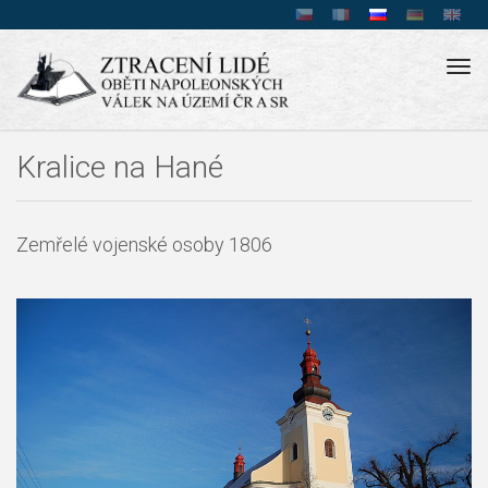
Tog
navi
Kralice na Hané
Zemřelé vojenské osoby 1806