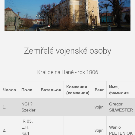
Zemřelé vojenské osoby
Kralice na Hané - rok 1806
Компания
Имя,
Число
Полк
Батальон
Ранг
(компания)
фамилия
NGI ?
Gregor
1.
vojín
Szekler
SILWESTER
IR 03.
E.H.
Wanio
2.
vojín
Karl
PLETENIOK