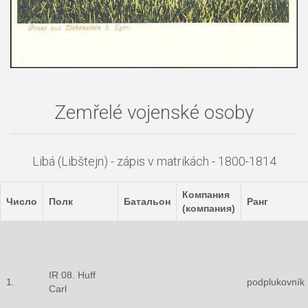
Zemřelé vojenské osoby
Libá (Libštejn) - zápis v matrikách - 1800-1814
Компания
Число
Полк
Батальон
Ранг
(компания)
IR 08. Huff
1.
podplukovník
Carl