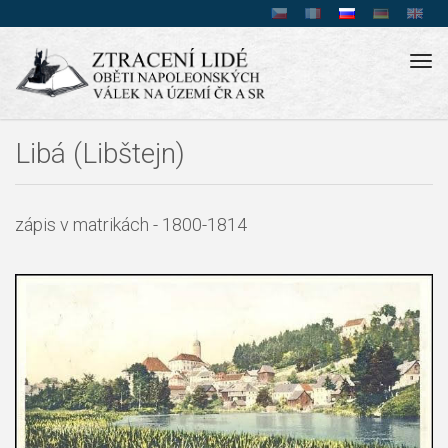
Tog
navi
Libá (Libštejn)
zápis v matrikách - 1800-1814