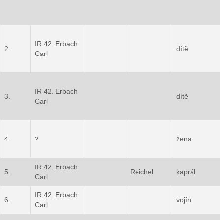
IR 42. Erbach
2.
dítě
Carl
IR 42. Erbach
3.
dítě
Carl
4.
?
žena
IR 42. Erbach
5.
Reichel
kaprál
Carl
IR 42. Erbach
6.
vojín
Carl