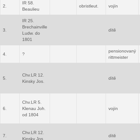
IR 58.
2.
obristleut.
vojín
Beaulieu
IR 25.
Brechainville
3.
dítě
Ludw. do
1801
pensionovaný
4.
?
rittmeister
Chv.LR 12.
5.
dítě
Kinsky Jos.
Chv.LR 5.
6.
Klenau Joh.
vojín
od 1804
Chv.LR 12.
7.
dítě
Kinsky Jos.