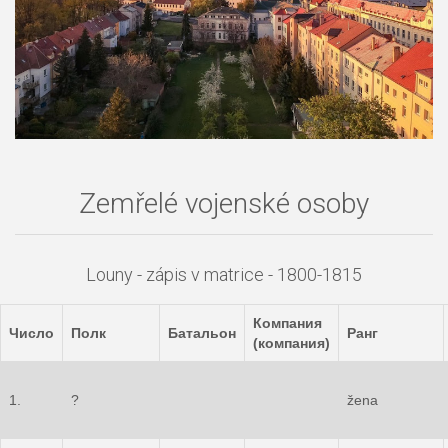
Zemřelé vojenské osoby
Louny - zápis v matrice - 1800-1815
Компания
Число
Полк
Батальон
Ранг
(компания)
1.
?
žena