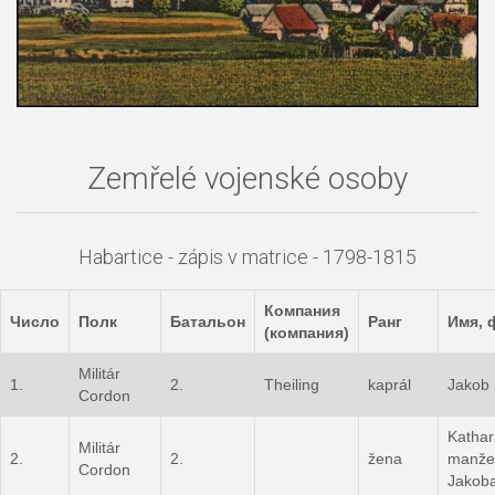
Zemřelé vojenské osoby
Habartice - zápis v matrice - 1798-1815
Компания
Число
Полк
Батальон
Ранг
Имя, 
(компания)
Militár
1.
2.
Theiling
kaprál
Jakob
Cordon
Kathar
Militár
2.
2.
žena
manžel
Cordon
Jakob