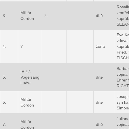
Rosali
Militár
zemře
3.
2.
dítě
Cordon
kaprál
SELA
Eva Ka
vdova
4.
?
žena
kaprál
Fried. 
FISCH
Barbar
IR 47.
vojína
5.
Vogelsang
dítě
Ehrenf
Ludw.
RICH
Josep
Militár
6.
dítě
syn ka
Cordon
Simon
Julian
Militár
7.
dítě
vojína
Cordon