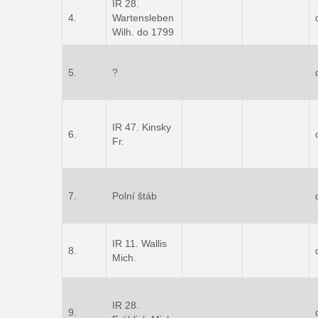
IR 28.
4.
Wartensleben
Wilh. do 1799
5.
?
IR 47. Kinsky
6.
Fr.
7.
Polní štáb
IR 11. Wallis
8.
Mich.
IR 28.
9.