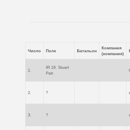
Компания
Число
Полк
Батальон
(компания)
IR 18. Stuart
1.
Patr.
2.
?
3.
?