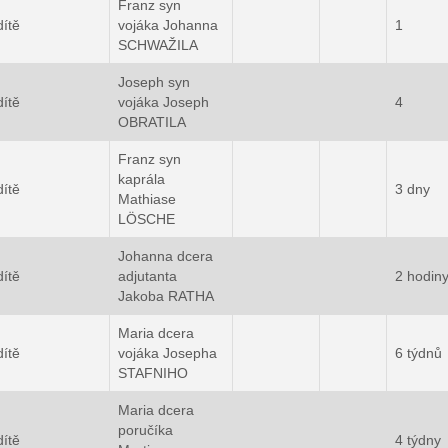
Franz syn
dítě
vojáka Johanna
1
SCHWAŽILA
Joseph syn
dítě
vojáka Joseph
4
OBRATILA
Franz syn
kaprála
dítě
3 dny
Mathiase
LÖSCHE
Johanna dcera
dítě
adjutanta
2 hodin
Jakoba RATHA
Maria dcera
dítě
vojáka Josepha
6 týdnů
STAFNIHO
Maria dcera
poručíka
dítě
4 týdny