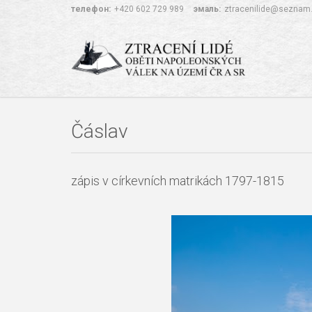
телефон:
+420 602 729 989
эмаль:
ztracenilide@seznam
Čáslav
zápis v církevních matrikách 1797-1815