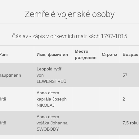
Zemřelé vojenské osoby
Čáslav - zápis v církevních matrikách 1797-1815
Место
Ранг
Имя, фамилия
Страна
Возрас
рождения
Leopold rytíř
hauptmann
von
57
LEWENSTREÜ
Anna dcera
dítě
kaprála Joseph
2
NIKOLAJ
Anna dcera
dítě
vojáka Johanna
7,5 roku
SWOBODY