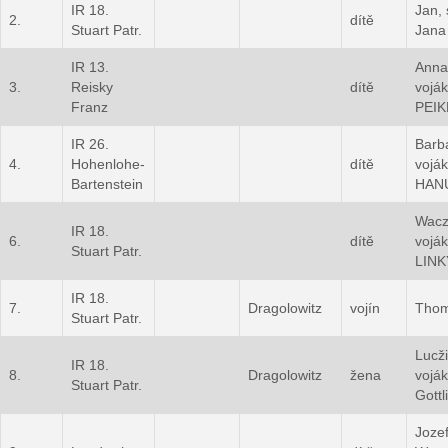
IR 18.
Jan, 
2.
dítě
Stuart Patr.
Jana
IR 13.
Anna
3.
Reisky
dítě
voják
Franz
PEI
IR 26.
Barb
4.
Hohenlohe-
dítě
vojá
Bartenstein
HAN
Wacz
IR 18.
6.
dítě
vojá
Stuart Patr.
LINK
IR 18.
7.
Dragolowitz
vojín
Tho
Stuart Patr.
Lucž
IR 18.
8.
Dragolowitz
žena
vojá
Stuart Patr.
Gott
Jozef