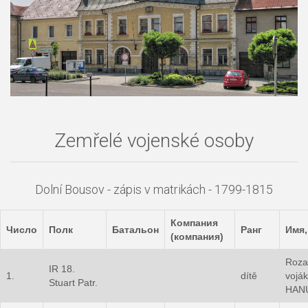
Zemřelé vojenské osoby
Dolní Bousov - zápis v matrikách - 1799-1815
Компания
Число
Полк
Батальон
Ранг
Имя
(компания)
Roza
IR 18.
1.
dítě
vojá
Stuart Patr.
HAN