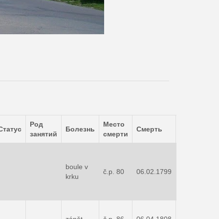
Род
Место
Статус
Болезнь
Смерть
Похороны
занятий
смерти
boule v
č.p. 80
06.02.1799
08.02.1799
krku