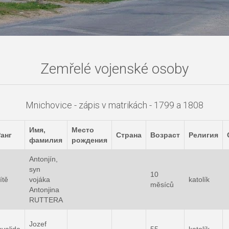
Zemřelé vojenské osoby
Mnichovice - zápis v matrikách - 1799 a 1808
Имя,
Место
анг
Страна
Возраст
Религия
фамилия
рождения
Antonjín,
syn
10
ítě
vojáka
katolík
měsíců
Antonjina
RUTTERA
Jozef