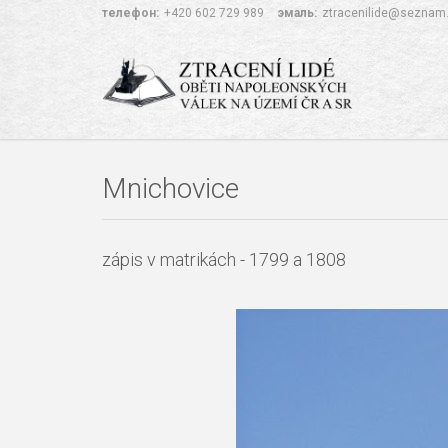
телефон:
+420 602 729 989
эмаль:
ztracenilide@seznam
Mnichovice
zápis v matrikách - 1799 a 1808