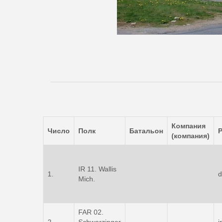
Компания
Число
Полк
Батальон
Р
(компания)
IR 11. Wallis
1.
d
Mich.
FAR 02.