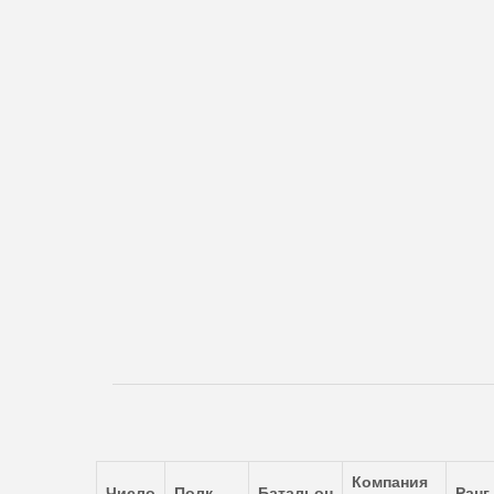
Компания
Число
Полк
Батальон
Ранг