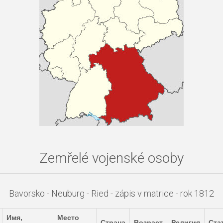
Zemřelé vojenské osoby
Bavorsko - Neuburg - Ried - zápis v matrice - rok 1812
Имя,
Место
Страна
Возраст
Религия
Ста