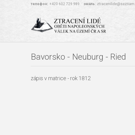
телефон:
+420 602 729 989
эмаль:
ztracenilide@seznam
Bavorsko - Neuburg - Ried
zápis v matrice - rok 1812