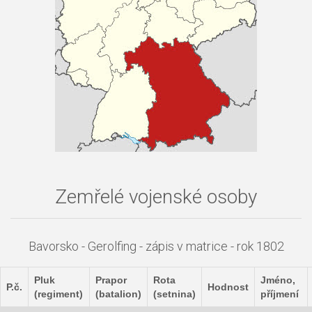
Zemřelé vojenské osoby
Bavorsko - Gerolfing - zápis v matrice - rok 1802
Pluk
Prapor
Rota
Jméno,
P.č.
Hodnost
(regiment)
(batalion)
(setnina)
příjmení