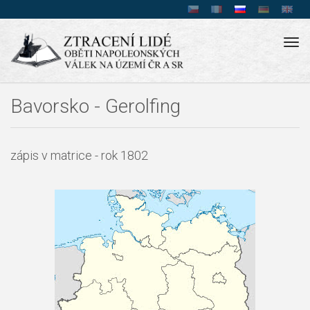
Tog
navi
Bavorsko - Gerolfing
zápis v matrice - rok 1802